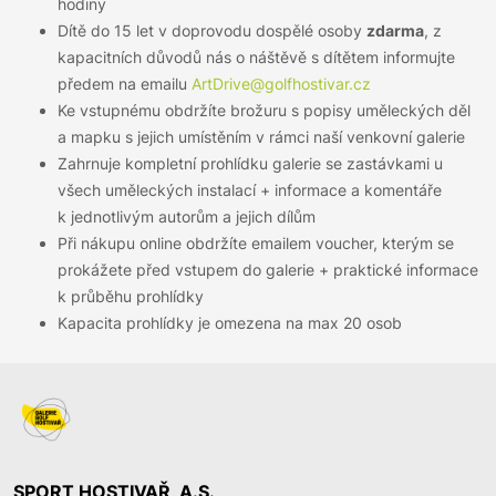
hodiny
Dítě do 15 let v doprovodu dospělé osoby
zdarma
, z
kapacitních důvodů nás o náštěvě s dítětem informujte
předem na emailu
ArtDrive@golfhostivar.cz
Ke vstupnému obdržíte brožuru s popisy uměleckých děl
a mapku s jejich umístěním v rámci naší venkovní galerie
Zahrnuje kompletní prohlídku galerie se zastávkami u
všech uměleckých instalací + informace a komentáře
k jednotlivým autorům a jejich dílům
Při nákupu online obdržíte emailem voucher, kterým se
prokážete před vstupem do galerie + praktické informace
k průběhu prohlídky
Kapacita prohlídky je omezena na max 20 osob
SPORT HOSTIVAŘ, A.S.